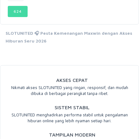
624
SLOTUNITED 🎧 Pesta Kemenangan Maxwin dengan Akses
Hiburan Seru 2026
AKSES CEPAT
Nikmati akses SLOTUNITED yang ringan, responsif, dan mudah
dibuka di berbagai perangkat tanpa ribet.
SISTEM STABIL
SLOTUNITED menghadirkan performa stabil untuk pengalaman
hiburan online yang lebih nyaman setiap hari.
TAMPILAN MODERN