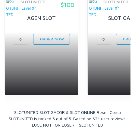
SLOTUNITED
SLOTUNITED
$100
5
5
Level X
Level X
AGEN SLOT
SLOT GAC
ORDER NOW
ORDE
SLOTUNITED SLOT GACOR & SLOT ONLINE Resmi Cuma
SLOTUNITED
is ranked
5
out of
5
. Based on
624
user reviews.
LUCE
NOT FOR LOSER
-
SLOTUNITED